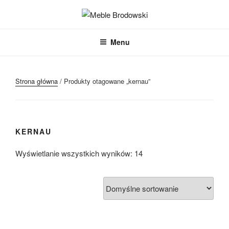
Przejdź
do
MEBLE BRODOWSKI
Meble kuchenne specjalnie dla Ciebie!
treści
Menu
Strona główna
/ Produkty otagowane „kernau”
KERNAU
Wyświetlanie wszystkich wyników: 14