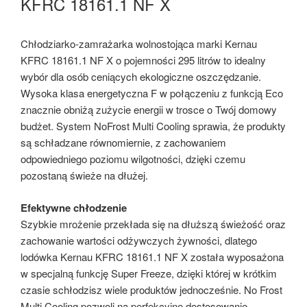
KFRC 18161.1 NF X
Chłodziarko-zamrażarka wolnostojąca marki Kernau
KFRC 18161.1 NF X o pojemności 295 litrów to idealny
wybór dla osób ceniących ekologiczne oszczędzanie.
Wysoka klasa energetyczna F w połączeniu z funkcją Eco
znacznie obniżą zużycie energii w trosce o Twój domowy
budżet. System NoFrost Multi Cooling sprawia, że produkty
są schładzane równomiernie, z zachowaniem
odpowiedniego poziomu wilgotności, dzięki czemu
pozostaną świeże na dłużej.
Efektywne chłodzenie
Szybkie mrożenie przekłada się na dłuższą świeżość oraz
zachowanie wartości odżywczych żywności, dlatego
lodówka Kernau KFRC 18161.1 NF X została wyposażona
w specjalną funkcję Super Freeze, dzięki której w krótkim
czasie schłodzisz wiele produktów jednocześnie. No Frost
Multi Cooling pozwoli na perfekcyjne dostosowanie