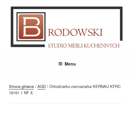
Przejdź
do
treści
MEBLE BRODOWSKI
Meble kuchenne specjalnie dla Ciebie!
Menu
Strona główna
/
AGD
/ Chłodziarko-zamrażarka KERNAU KFRC
18161.1 NF X