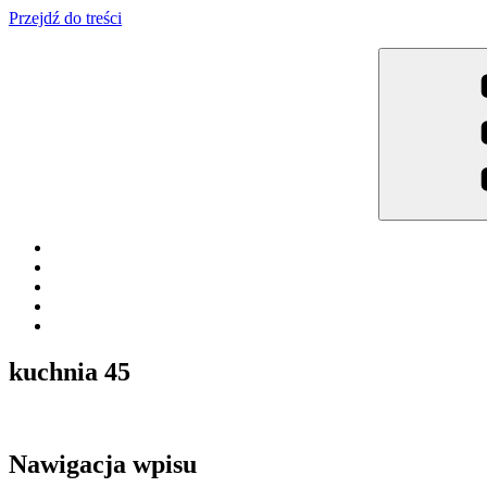
Przejdź do treści
Meble Brodowski
Meble kuchenne specjalnie dla Ciebie!
kuchnia 45
Nawigacja wpisu