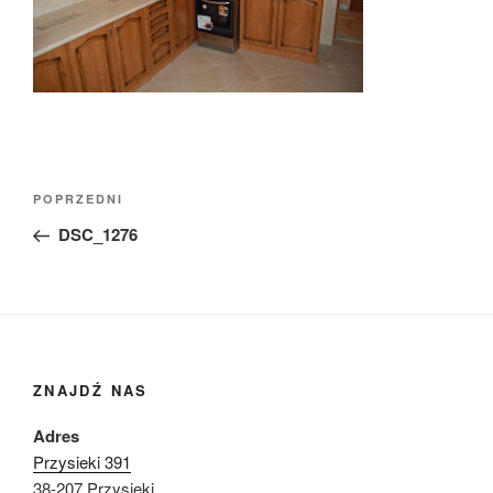
Nawigacja
Poprzedni
POPRZEDNI
wpisu
wpis
DSC_1276
ZNAJDŹ NAS
Adres
Przysieki 391
38-207 Przysieki