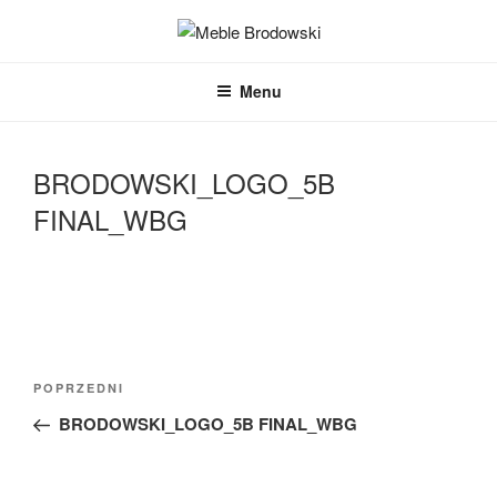
Przejdź
do
MEBLE BRODOWSKI
Meble kuchenne specjalnie dla Ciebie!
treści
Menu
BRODOWSKI_LOGO_5B
FINAL_WBG
Nawigacja
Poprzedni
POPRZEDNI
wpisu
wpis
BRODOWSKI_LOGO_5B FINAL_WBG