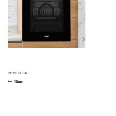
Nawigacja
Poprzedni
POPRZEDNI
wpisu
wpis
45cm