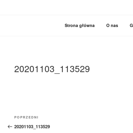
Przejdź
do
treści
MEBLE BRODOWSK
Meble kuchenne specjalnie dla Ciebie!
Strona główna
O nas
G
20201103_113529
Nawigacja
Poprzedni
POPRZEDNI
wpisu
wpis
20201103_113529