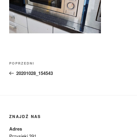
Nawigacja
Poprzedni
POPRZEDNI
wpisu
wpis
20201028_154543
ZNAJDŹ NAS
Adres
Przysieki 391