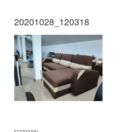
20201028_120318
Nawigacja
Poprzedni
POPRZEDNI