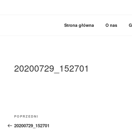
Przejdź
do
treści
MEBLE BRODOWSK
Meble kuchenne specjalnie dla Ciebie!
Strona główna
O nas
G
20200729_152701
Nawigacja
Poprzedni
POPRZEDNI
wpisu
wpis
20200729_152701