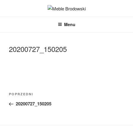
Przejdź
do
MEBLE BRODOWSKI
Meble kuchenne specjalnie dla Ciebie!
treści
Menu
20200727_150205
Nawigacja
Poprzedni
POPRZEDNI
wpisu
wpis
20200727_150205