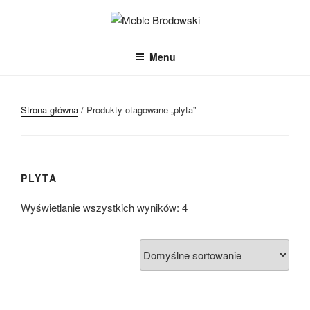
Przejdź
do
MEBLE BRODOWSKI
Meble kuchenne specjalnie dla Ciebie!
treści
Menu
Strona główna
/ Produkty otagowane „plyta”
PLYTA
Wyświetlanie wszystkich wyników: 4