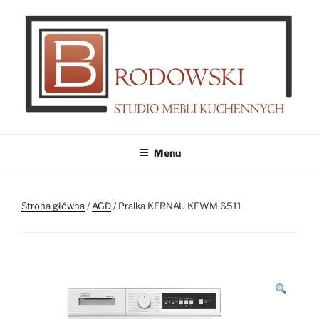
Przejdź
do
treści
MEBLE BRODOWSKI
Meble kuchenne specjalnie dla Ciebie!
Menu
Strona główna
/
AGD
/ Pralka KERNAU KFWM 6511