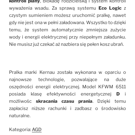
kontroli piany
, blokadę rodzicielską i system kontroli
wyważenia wsadu. Za sprawą systemu
Eco Logic
z
czystym sumieniem możesz uruchomić pralkę, nawet
gdy nie jest ona w pełni załadowana. Wszystko to dzięki
temu, że system automatycznie zmniejsza zużycie
wody i energii elektrycznej przy niepełnym załadunku.
Nie musisz już czekać aż nazbiera się pełen kosz ubrań.
Pralka marki Kernau została wykonana w oparciu o
najnowsze technologie, pozwalające na duże
oszędności energii elektrycznej. Model KFWM 6511
posiada klasę efektywności energetycznej
D
i
możliwośc
skracania czasu prania
. Dzięki temu
zapłacisz niższe rachunki i zadbasz o środowisko
naturalne.
Kategoria:
AGD