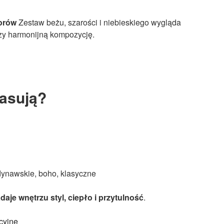
lorów
Zestaw beżu, szarości i niebieskiego wygląda
zy harmonijną kompozycję.
asują?
ynawskie, boho, klasyczne
daje wnętrzu styl, ciepło i przytulność
.
cyjne