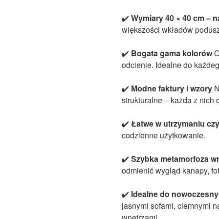
✔️
Wymiary 40 × 40 cm – n
większości wkładów podusz
✔️
Bogata gama kolorów
O
odcienie. Idealne do każdeg
✔️
Modne faktury i wzory
N
strukturalne – każda z nich
✔️
Łatwe w utrzymaniu czy
codzienne użytkowanie.
✔️
Szybka metamorfoza wn
odmienić wygląd kanapy, fot
✔️
Idealne do nowoczesnyc
jasnymi sofami, ciemnymi n
wnętrzami.