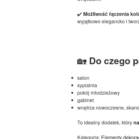
✔️
Możliwość łączenia ko
wyjątkowo elegancko i twor
🏡
Do czego p
salon
sypialnia
pokój młodzieżowy
gabinet
wnętrza nowoczesne, skand
To idealny dodatek, który
na
Kategoria:
Elementy dekora