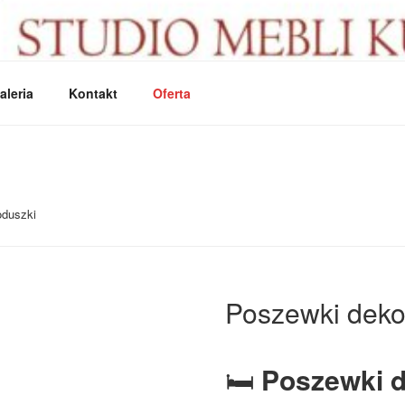
I
aleria
Kontakt
Oferta
oduszki
Poszewki deko
🛏️
Poszewki d