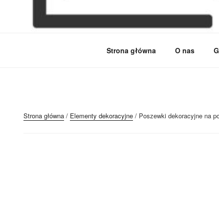
MEBLE BRODOWSK
Meble kuchenne specjalnie dla Ciebie!
Strona główna
O nas
G
Strona główna
/
Elementy dekoracyjne
/ Poszewki dekoracyjne na p