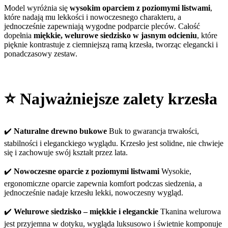
Model wyróżnia się
wysokim oparciem z poziomymi listwami
,
które nadają mu lekkości i nowoczesnego charakteru, a
jednocześnie zapewniają wygodne podparcie pleców. Całość
dopełnia
miękkie, welurowe siedzisko w jasnym odcieniu
, które
pięknie kontrastuje z ciemniejszą ramą krzesła, tworząc elegancki i
ponadczasowy zestaw.
⭐
Najważniejsze zalety krzesła
✔️
Naturalne drewno bukowe
Buk to gwarancja trwałości,
stabilności i eleganckiego wyglądu. Krzesło jest solidne, nie chwieje
się i zachowuje swój kształt przez lata.
✔️
Nowoczesne oparcie z poziomymi listwami
Wysokie,
ergonomiczne oparcie zapewnia komfort podczas siedzenia, a
jednocześnie nadaje krzesłu lekki, nowoczesny wygląd.
✔️
Welurowe siedzisko – miękkie i eleganckie
Tkanina welurowa
jest przyjemna w dotyku, wygląda luksusowo i świetnie komponuje