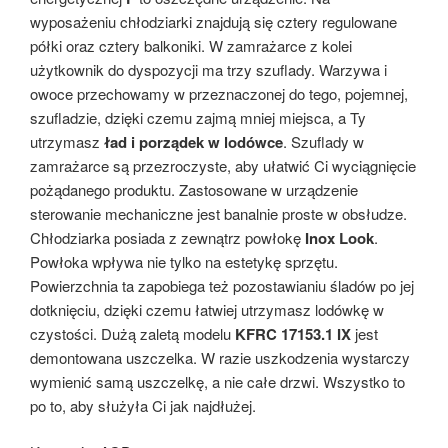
wyposażeniu chłodziarki znajdują się cztery regulowane
półki oraz cztery balkoniki. W zamrażarce z kolei
użytkownik do dyspozycji ma trzy szuflady. Warzywa i
owoce przechowamy w przeznaczonej do tego, pojemnej,
szufladzie, dzięki czemu zajmą mniej miejsca, a Ty
utrzymasz
ład i porządek w lodówce
. Szuflady w
zamrażarce są przezroczyste, aby ułatwić Ci wyciągnięcie
pożądanego produktu. Zastosowane w urządzenie
sterowanie mechaniczne jest banalnie proste w obsłudze.
Chłodziarka posiada z zewnątrz powłokę
Inox Look
.
Powłoka wpływa nie tylko na estetykę sprzętu.
Powierzchnia ta zapobiega też pozostawianiu śladów po jej
dotknięciu, dzięki czemu łatwiej utrzymasz lodówkę w
czystości. Dużą zaletą modelu
KFRC 17153.1 IX
jest
demontowana uszczelka. W razie uszkodzenia wystarczy
wymienić samą uszczelkę, a nie całe drzwi. Wszystko to
po to, aby służyła Ci jak najdłużej.