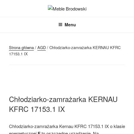
Przejdź
do
MEBLE BRODOWSKI
Meble kuchenne specjalnie dla Ciebie!
treści
Menu
Strona główna
/
AGD
/ Chłodziarko-zamrażarka KERNAU KFRC
17153.1 IX
Chłodziarko-zamrażarka KERNAU
KFRC 17153.1 IX
Chłodziarko-zamrażarka Kernau KFRC 17153.1 IX o klasie
energetycznej
F
to oszczędne urządzenie. Na