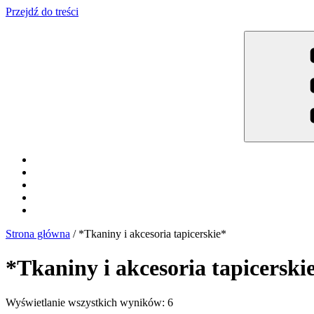
Przejdź do treści
Meble Brodowski
Meble kuchenne specjalnie dla Ciebie!
Strona główna
/ *Tkaniny i akcesoria tapicerskie*
*Tkaniny i akcesoria tapicerski
Wyświetlanie wszystkich wyników: 6