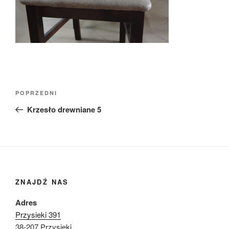
Nawigacja
Poprzedni
POPRZEDNI
wpisu
wpis
Krzesło drewniane 5
ZNAJDŹ NAS
Adres
Przysieki 391
38-207 Przysieki