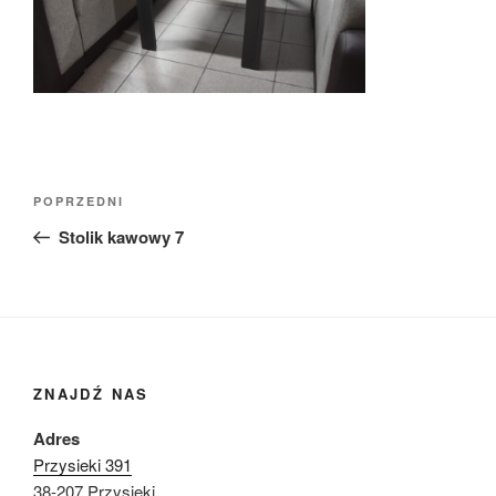
Nawigacja
Poprzedni
POPRZEDNI
wpisu
wpis
Stolik kawowy 7
ZNAJDŹ NAS
Adres
Przysieki 391
38-207 Przysieki