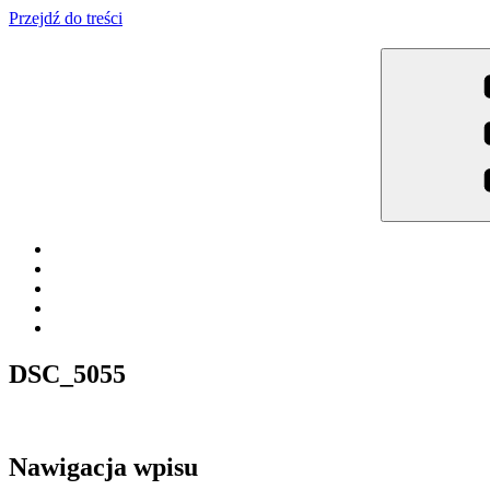
Przejdź do treści
Meble Brodowski
Meble kuchenne specjalnie dla Ciebie!
DSC_5055
Nawigacja wpisu