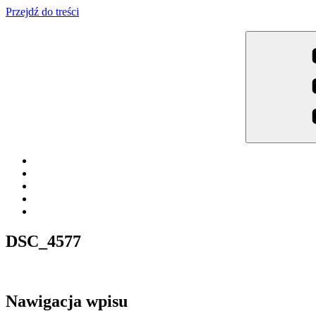
Przejdź do treści
Meble Brodowski
Meble kuchenne specjalnie dla Ciebie!
DSC_4577
Nawigacja wpisu