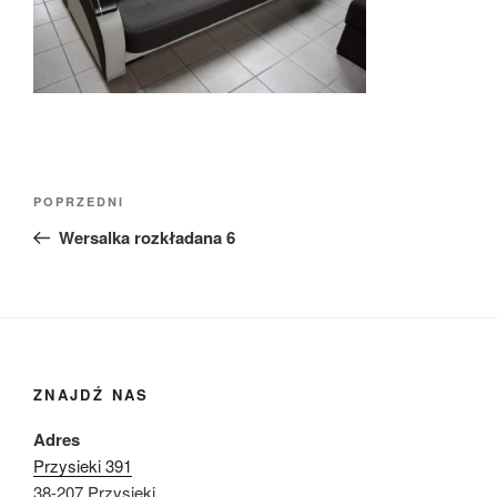
Nawigacja
Poprzedni
POPRZEDNI
wpisu
wpis
Wersalka rozkładana 6
ZNAJDŹ NAS
Adres
Przysieki 391
38-207 Przysieki