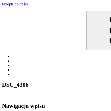
Przejdź do treści
Meble Brodowski
Meble kuchenne specjalnie dla Ciebie!
DSC_4306
Nawigacja wpisu