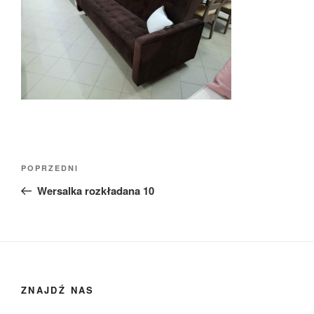
Nawigacja
Poprzedni
POPRZEDNI
wpisu
wpis
Wersalka rozkładana 10
ZNAJDŹ NAS