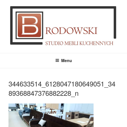
Przejdź
do
treści
MEBLE BRODOWSKI
Meble kuchenne specjalnie dla Ciebie!
Menu
344633514_6128047180649051_34
89368847376882228_n