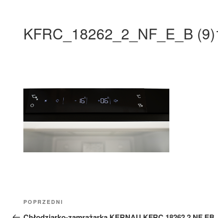
KFRC_18262_2_NF_E_B (9)
Nawigacja
Poprzedni
POPRZEDNI
wpisu
wpis
Chłodziarko-zamrażarka KERNAU KFRC 18262.2 NF EB