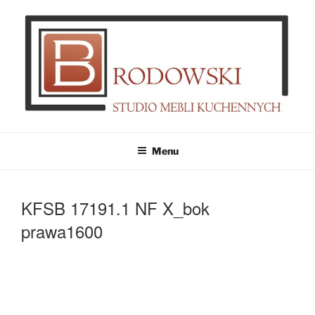
Przejdź
do
treści
MEBLE BRODOWSKI
Meble kuchenne specjalnie dla Ciebie!
Menu
KFSB 17191.1 NF X_bok
prawa1600