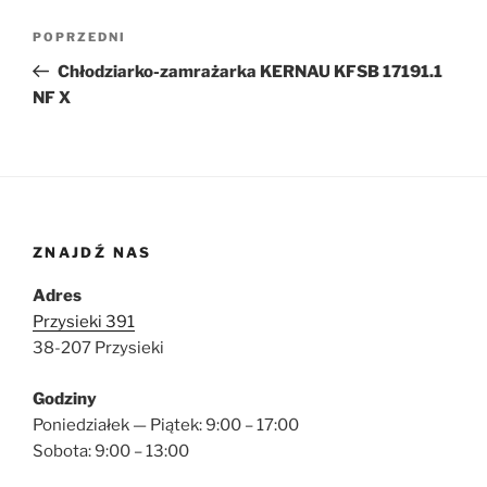
Nawigacja
Poprzedni
POPRZEDNI
wpisu
wpis
Chłodziarko-zamrażarka KERNAU KFSB 17191.1
NF X
ZNAJDŹ NAS
Adres
Przysieki 391
38-207 Przysieki
Godziny
Poniedziałek — Piątek: 9:00 – 17:00
Sobota: 9:00 – 13:00