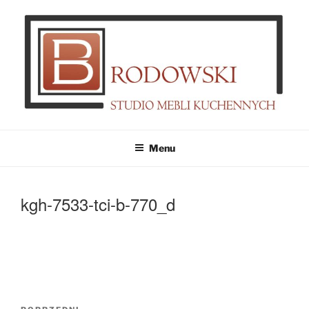
Przejdź
do
treści
MEBLE BRODOWSKI
Meble kuchenne specjalnie dla Ciebie!
Menu
kgh-7533-tci-b-770_d
Nawigacja