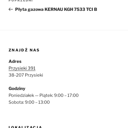
Poprzedni
POPRZEDNI
wpisu
wpis
Płyta gazowa KERNAU KGH 7533 TCI B
ZNAJDŹ NAS
Adres
Przysieki 391
38-207 Przysieki
Godziny
Poniedziałek — Piątek: 9:00 – 17:00
Sobota: 9:00 – 13:00
LOKALIZACJA